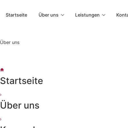
Skip
to
Startseite
Über uns
Leistungen
Kont
content
Termin vereinbaren
Über uns
Startseite
Über uns