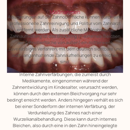
Maßnahmen
Ablagerungen auf der Zahnoberfläche können durch eine
professionelle Zahnreinigung und Politur vom Zahnarzt
entfernt werden. Als zusätzliche Maßnahme zur
Zahnaufhellung ist das Bleaching (= externes Bleichen
der Zahnoberfläche von außen) ein mittlerweile
zuverlässiges Verfahren, mit dem deutlich sichtbare und
auch langanhaltende Zahnaufhellungen zu erreichen
sind.
Interne Zahnverfärbungen, die zumeist durch
Medikamente, eingenommen während der
Zahnentwicklung im Kindesalter, verursacht werden,
können durch den externen Bleichvorgang nur sehr
bedingt erreicht werden. Anders hingegen verhält es sich
bei einer Sonderform der internen Verfärbung, der
Verdunkelung des Zahnes nach einer
Wurzelkanalbehandlung. Diese kann durch internes
Bleichen, also durch eine in den Zahn hineingelegte